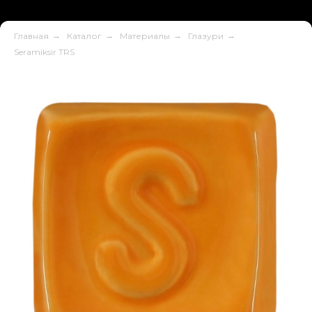
Главная
→
Каталог
→
Материалы
→
Глазури
→
Seramiksir TRS