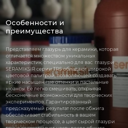
Особенности и
преимущества
Представляем глазурь для керамики, которая
отличается множеством уникальных
характеристик, специально для вас. глазури
SERAMIKSIR серии TRS обладают широкой
цветовой палитрой, позволяющей создавать
яркие насыщенные оттенки и пастельные
нюансы. Её легко смешивать, открывая
бесконечные возможности для творческих
экспериментов. Гарантированный
предсказуемый результат после обжига
обеспечивает стабильность в вашем
творческом процессе, а цвет сырой глазури