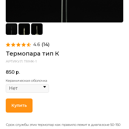
4.6
(
14
)
Термопара тип К
АРТИКУЛ:
TRMK-1
850
р.
Керамическая оболочка
Купить
Срок службы этих термопар как правило лежит в диапазоне 50-150