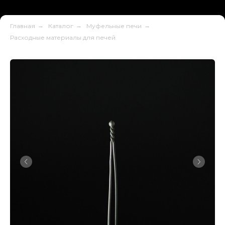
Главная
→
Каталог
→
Муфельные печи
→
Расходные материалы для печей