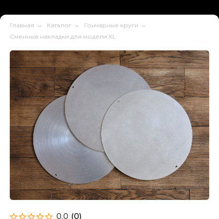
Главная
→
Каталог
→
Гончарные круги
→
Сменные накладки для модели XL
0.0
(
0
)