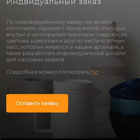
Индвидуальный заказ
По индивидуальному заказу мы можем
изготовить изделия с прозрачной глазурью
внутри и непокрытым черепком снаружи, из
цветных, шамотных и других нестандартных
масс, которые имеются в нашем арсенале, а
также разработать индивидуальный дизайн
для массовых заказов
Подробнее можно посмотреть
тут
Оставить заявку