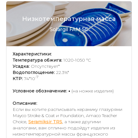
Низкотемпературная масса
Solargil FAM 5C
Характеристики:
Температура обжига:
1020-1050 °C
Усадка:
Отсутствует*
Водопоглощение:
22.3%*
-7
КТР:
74*10
Условное обозначение:
•
(на ножке изделия)
Описание:
Если вы хотите расписывать керамику глазурями
Mayco Stroke & Coat и Foundation, Amaco Teacher
Choice,
Seramiksir TRS
, а также другими
аналогами, вам отлично подойдут изделия из
низкотемпературной массы французского