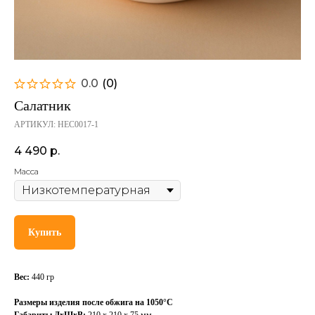
0.0
(
0
)
Салатник
АРТИКУЛ:
HEC0017-1
4 490
р.
Масса
Купить
Вес:
440 гр
Размеры изделия после обжига на 1050°С