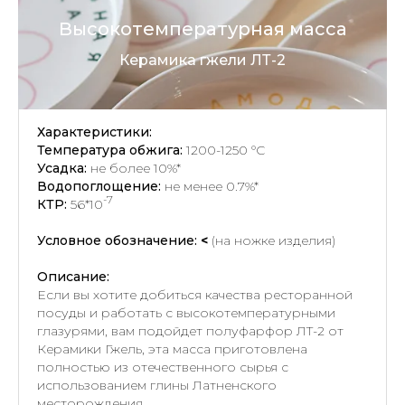
Высокотемпературная масса
Керамика гжели ЛТ-2
Характеристики:
Температура обжига:
1200-1250 °C
Усадка:
не более 10%*
Водопоглощение:
не менее 0.7%*
-7
КТР:
56*10
Условное обозначение:
<
(на ножке изделия)
Описание:
Если вы хотите добиться качества ресторанной
посуды и работать с высокотемпературными
глазурями, вам подойдет полуфарфор ЛТ-2 от
Керамики Гжель, эта масса приготовлена
полностью из отечественного сырья с
использованием глины Латненского
месторождения