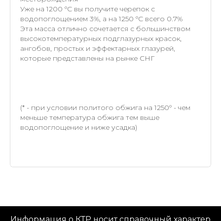
Уже на 1200 °С вы получите черепок с
водопоглощением 3%, а на 1250 °С всего 0.7%
Эта масса отлично сочетается с большинством
высокотемпературных подглазурных красок,
ангобов, простых и эффектарных глазурей,
которые представлены на рынке СНГ
(* - при условии политого обжига на 1250° - чем
меньше температура обжига тем выше
водопоглощение и ниже усадка)
Информация о КТР носит справочный характер