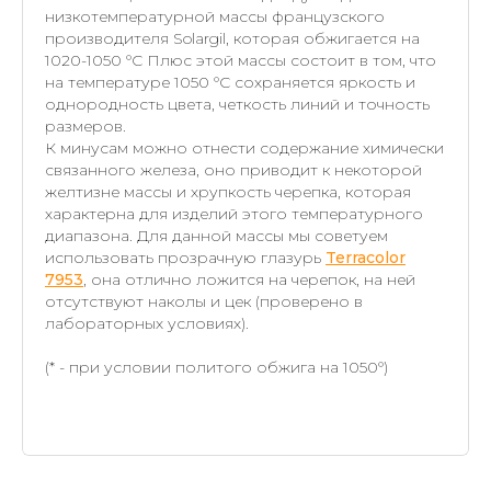
низкотемпературной массы французского
производителя Solargil, которая обжигается на
1020-1050 °C Плюс этой массы состоит в том, что
на температуре 1050 °C сохраняется яркость и
однородность цвета, четкость линий и точность
размеров.
К минусам можно отнести содержание химически
связанного железа, оно приводит к некоторой
желтизне массы и хрупкость черепка, которая
характерна для изделий этого температурного
диапазона. Для данной массы мы советуем
использовать прозрачную глазурь
Terracolor
7953
, она отлично ложится на черепок, на ней
отсутствуют наколы и цек (проверено в
лабораторных условиях).
(* - при условии политого обжига на 1050°)