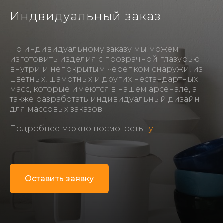
Индвидуальный заказ
По индивидуальному заказу мы можем
изготовить изделия с прозрачной глазурью
внутри и непокрытым черепком снаружи, из
цветных, шамотных и других нестандартных
масс, которые имеются в нашем арсенале, а
также разработать индивидуальный дизайн
для массовых заказов
Подробнее можно посмотреть
тут
Оставить заявку