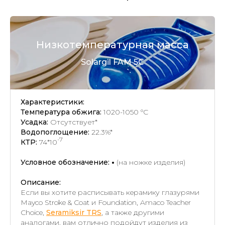
Низкотемпературная масса
Solargil FAM 5C
Характеристики:
Температура обжига:
1020-1050 °C
Усадка:
Отсутствует*
Водопоглощение:
22.3%*
-7
КТР:
74*10
Условное обозначение:
•
(на ножке изделия)
Описание:
Если вы хотите расписывать керамику глазурями
Mayco Stroke & Coat и Foundation, Amaco Teacher
Choice,
Seramiksir TRS
, а также другими
аналогами, вам отлично подойдут изделия из