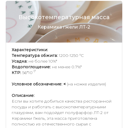
Высокотемпературная масса
Керамика гжели ЛТ-2
Характеристики:
Температура обжига:
1200-1250 °C
Усадка:
не более 10%*
Водопоглощение:
не менее 0.7%*
-7
КТР:
56*10
Условное обозначение:
<
(на ножке изделия)
Описание:
Если вы хотите добиться качества ресторанной
посуды и работать с высокотемпературными
глазурями, вам подойдет полуфарфор ЛТ-2 от
Керамики Гжель, эта масса приготовлена
полностью из отечественного сырья с