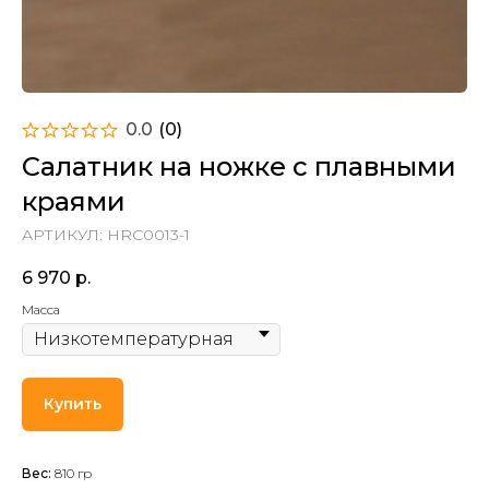
0.0
(
0
)
Салатник на ножке с плавными
краями
АРТИКУЛ:
HRC0013-1
6 970
р.
Масса
Купить
Вес:
810 гр