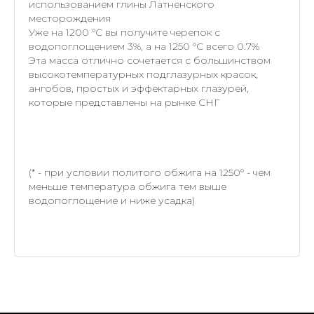
использованием глины Латненского
месторождения
Уже на 1200 °С вы получите черепок с
водопоглощением 3%, а на 1250 °С всего 0.7%
Эта масса отлично сочетается с большинством
высокотемпературных подглазурных красок,
ангобов, простых и эффектарных глазурей,
которые представлены на рынке СНГ
(* - при условии политого обжига на 1250° - чем
меньше температура обжига тем выше
водопоглощение и ниже усадка)