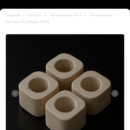
Главная
→
Каталог
→
Муфельные печи
→
Огнеприпас
→
Печные столбики TÜRN