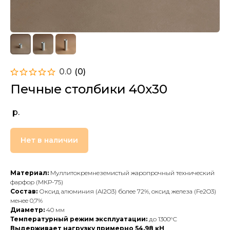
0.0
(
0
)
Печные столбики 40х30
р.
Нет в наличии
Материал:
Муллитокремнеземистый жаропрочный технический
фарфор (МКР-75)
Состав:
Оксид алюминия (Al2O3) более 72%, оксид железа (Fe2O3)
менее 0,7%
Диаметр:
40 мм
Температурный режим эксплуатации:
до 1300°С
Выдерживает нагрузку примерно 54.98 кН