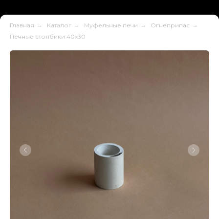
Главная
→
Каталог
→
Муфельные печи
→
Огнеприпас
→
Печные столбики 40х30