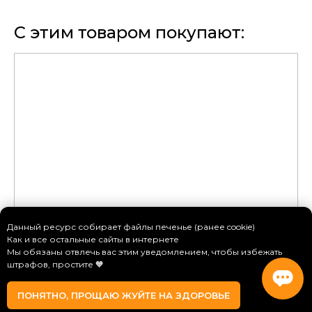
С этим товаром покупают:
Данный ресурс собирает файлы печенье (ранее cookie)
Как и все остальные сайты в интернете
Мы обязаны отвлечь вас этим уведомлением, чтобы избежать
штрафов, простите 🧡
ПОНЯТНО, ПРОЩАЮ ЖУЙТЕ НА ЗДОРОВЬЕ
Ничего не найдено
Главная
Товары
Услуги
Контакты
Чат