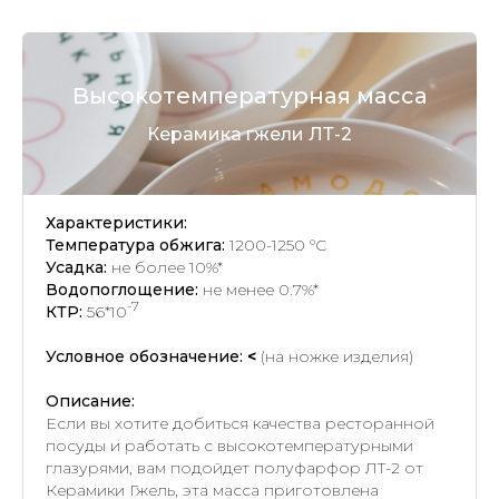
Высокотемпературная масса
Керамика гжели ЛТ-2
Характеристики:
Температура обжига:
1200-1250 °C
Усадка:
не более 10%*
Водопоглощение:
не менее 0.7%*
-7
КТР:
56*10
Условное обозначение:
<
(на ножке изделия)
Описание:
Если вы хотите добиться качества ресторанной
посуды и работать с высокотемпературными
глазурями, вам подойдет полуфарфор ЛТ-2 от
Керамики Гжель, эта масса приготовлена