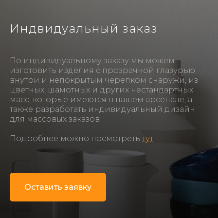
Индвидуальный заказ
По индивидуальному заказу мы можем
изготовить изделия с прозрачной глазурью
внутри и непокрытым черепком снаружи, из
цветных, шамотных и других нестандартных
масс, которые имеются в нашем арсенале, а
также разработать индивидуальный дизайн
для массовых заказов
Подробнее можно посмотреть
тут
Оставить заявку