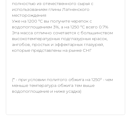
полностью из отечественного сырья с
использованием глины Латненского
месторождения
Уже на 1200 °С вы получите черепок с
водопоглощением 3%, а на 1250 °С всего 0.7%
Эта масса отлично сочетается с большинством
высокотемпературных подглазурных красок,
ангобов, простых и эффектарных глазурей,
которые представлены на рынке СНГ
(* - при условии политого обжига на 1250° - чем
меньше температура обжига тем выше
водопоглощение и ниже усадка)