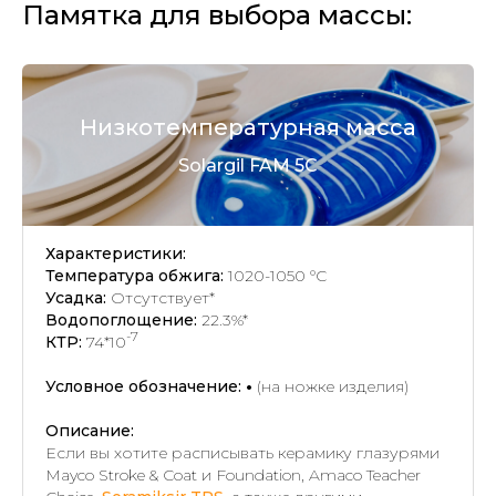
Памятка для выбора массы:
Низкотемпературная масса
Solargil FAM 5C
Характеристики:
Температура обжига:
1020-1050 °C
Усадка:
Отсутствует*
Водопоглощение:
22.3%*
-7
КТР:
74*10
Условное обозначение:
•
(на ножке изделия)
Описание:
Если вы хотите расписывать керамику глазурями
Mayco Stroke & Coat и Foundation, Amaco Teacher