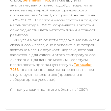
Choice,
Seramiksir TRS
, а также другими
аналогами, вам отлично подойдут изделия из
низкотемпературной массы французского
производителя Solargil, которая обжигается на
1020-1050 °C Плюс этой массы состоит в том, что
на температуре 1050 °C сохраняется яркость и
однородность цвета, четкость линий и точность
размеров.
К минусам можно отнести содержание химически
связанного железа, оно приводит к некоторой
желтизне массы и хрупкость черепка, которая
характерна для изделий этого температурного
диапазона. Для данной массы мы советуем
использовать прозрачную глазурь
Terracolor
7953
, она отлично ложится на черепок, на ней
отсутствуют наколы и цек (проверено в
лабораторных условиях).
(* - при условии политого обжига на 1050°)