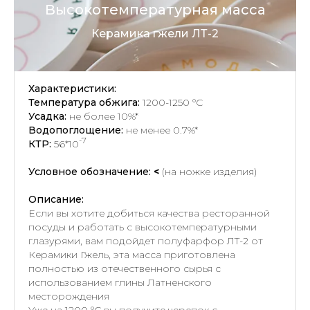
Высокотемпературная масса
Керамика гжели ЛТ-2
Характеристики:
Температура обжига:
1200-1250 °C
Усадка:
не более 10%*
Водопоглощение:
не менее 0.7%*
-7
КТР:
56*10
Условное обозначение:
<
(на ножке изделия)
Описание:
Если вы хотите добиться качества ресторанной
посуды и работать с высокотемпературными
глазурями, вам подойдет полуфарфор ЛТ-2 от
Керамики Гжель, эта масса приготовлена
полностью из отечественного сырья с
использованием глины Латненского
месторождения
Уже на 1200 °С вы получите черепок с