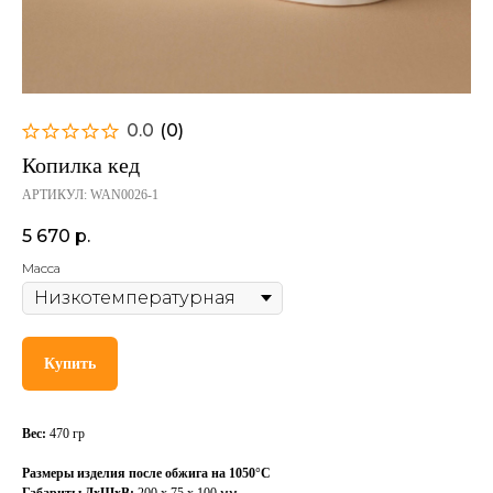
0.0
(
0
)
Копилка кед
АРТИКУЛ:
WAN0026-1
5 670
р.
Масса
Купить
Вес:
470 гр
Размеры изделия после обжига на 1050°С