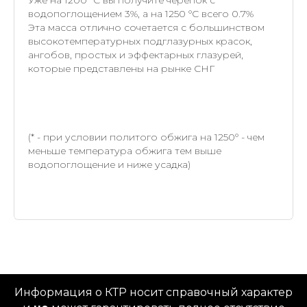
водопоглощением 3%, а на 1250 °С всего 0.7%
Эта масса отлично сочетается с большинством
высокотемпературных подглазурных красок,
ангобов, простых и эффектарных глазурей,
которые представлены на рынке СНГ
(* - при условии политого обжига на 1250° - чем
меньше температура обжига тем выше
водопоглощение и ниже усадка)
Информация о КТР носит справочный характер