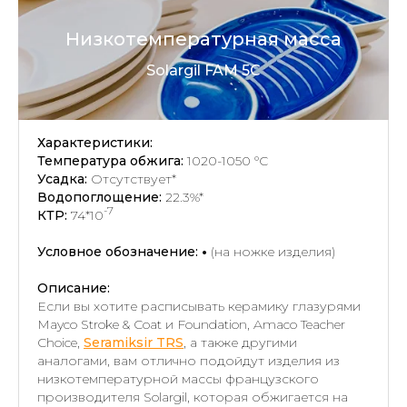
Низкотемпературная масса
Solargil FAM 5C
Характеристики:
Температура обжига:
1020-1050 °C
Усадка:
Отсутствует*
Водопоглощение:
22.3%*
-7
КТР:
74*10
Условное обозначение:
•
(на ножке изделия)
Описание:
Если вы хотите расписывать керамику глазурями
Mayco Stroke & Coat и Foundation, Amaco Teacher
Choice,
Seramiksir TRS
, а также другими
аналогами, вам отлично подойдут изделия из
низкотемпературной массы французского
производителя Solargil, которая обжигается на