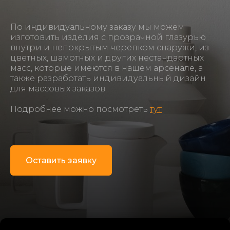
По индивидуальному заказу мы можем
изготовить изделия с прозрачной глазурью
внутри и непокрытым черепком снаружи, из
цветных, шамотных и других нестандартных
масс, которые имеются в нашем арсенале, а
также разработать индивидуальный дизайн
для массовых заказов
Подробнее можно посмотреть
тут
Оставить заявку