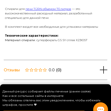
Спирали для
печи TÜRN объемом 70 литров
— это
высококачественный расходный материал, разработанный
специально для данной печи.
В комплект входят все необходимые для установки материалы
Технические характеристики:
Материал спирали:
суперфехраль GS SY сплав Х23Ю5Т
Отзывы
0.0
(
0
)
Данный ресурс собирает файлы печенье (ранее cookie)
Как и все остальные сайты в интернете
Мы обязаны отвлечь вас этим уведомлением, чтобы избежать
штрафов, простите 🧡
С этим товаром покупают: