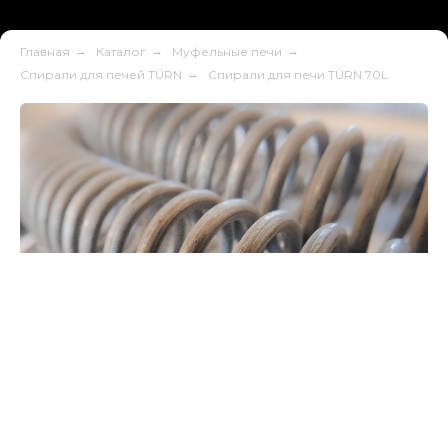
Главная
→
Каталог
→
Муфельные печи
→
Спирали для печей TÜRN
→
Спирали для печи TÜRN 70L