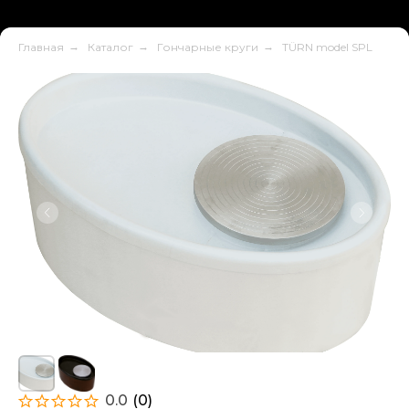
Главная
→
Каталог
→
Гончарные круги
→
TÜRN model SPL
0.0
(
0
)