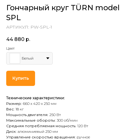
Гончарный круг TÜRN model
SPL
АРТИКУЛ:
PW-SPL-1
44 880
р.
Цвет
Белый
Купить
Технические характеристики:
Размер:
660 х 420 х 250 мм
Вес:
18 кг
Мощность двигателя:
250 Вт
Максимальные обороты:
300 об/мин
Средняя потребляемая мощность:
120 Вт
Диск:
алюминиевый 250 мм
Управление скоростью вращения:
ручное