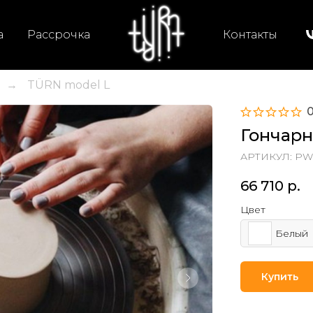
а
Рассрочка
Контакты
TÜRN model L
→
0
Гончарн
АРТИКУЛ:
PW-
66 710
р.
Цвет
Белый
Купить