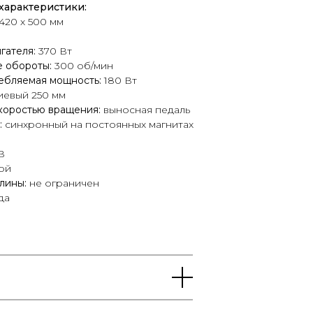
характеристики:
420 х 500 мм
гателя:
370 Вт
 обороты:
300 об/мин
ебляемая мощность:
180 Вт
евый 250 мм
коростью вращения:
выносная педаль
:
синхронный на постоянных магнитах
В
ой
лины:
не ограничен
да