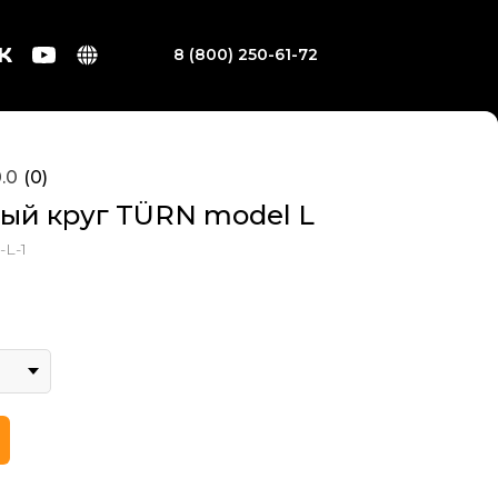
8 (800) 250-61-72
.0
(
0
)
ый круг TÜRN model L
L-1