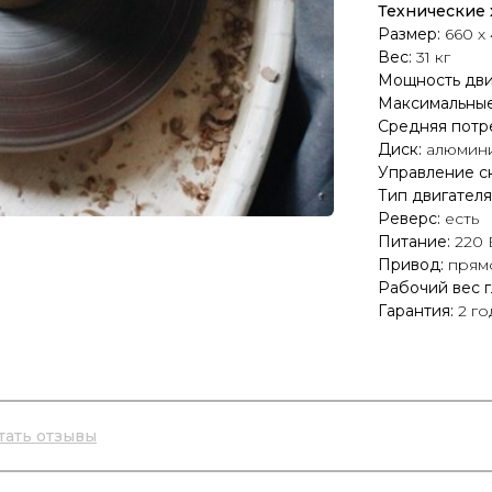
Технические 
Размер:
660 х 
Вес:
31 кг
Мощность дви
Максимальные
Средняя потр
Диск:
алюмини
Управление с
Тип двигателя
Реверс:
есть
Питание:
220 
Привод:
прям
Рабочий вес г
Гарантия:
2 го
тать отзывы