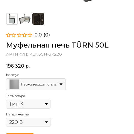
0.0
(
0
)
Муфельная печь TÜRN 50L
АРТИКУЛ:
KLN50H-3K220
196 320
р.
Корпус
Нержавеющая сталь
Термопара
Напряжение