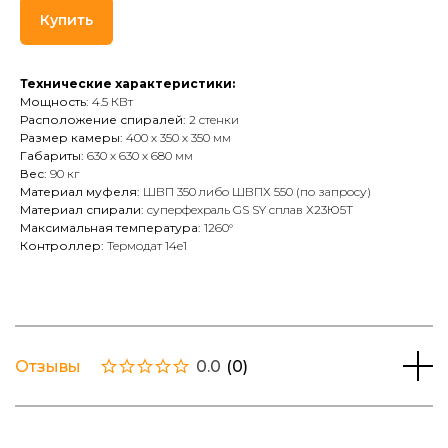
Купить
Технические характеристики:
Мощность:
4.5 КВт
Расположение спиралей:
2 стенки
Размер камеры:
400 х 350 х 350 мм
Габариты:
630 х 630 х 680 мм
Вес:
90 кг
Материал муфеля:
ШВП 350 либо ШВПХ 550 (по запросу)
Материал спирали:
суперфехраль GS SY сплав Х23Ю5Т
Максимальная температура:
1260°
Контроллер:
Термодат 14е1
Отзывы
0.0
(
0
)