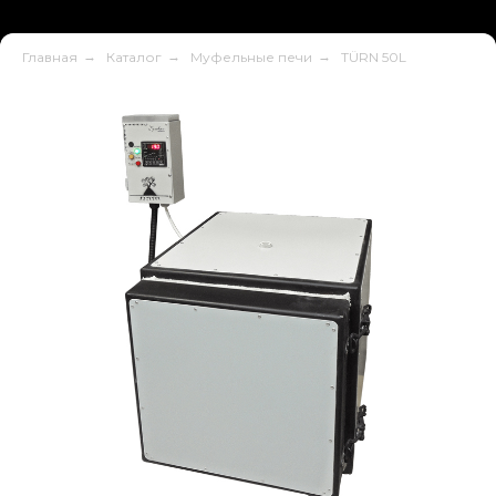
Главная
→
Каталог
→
Муфельные печи
→
TÜRN 50L