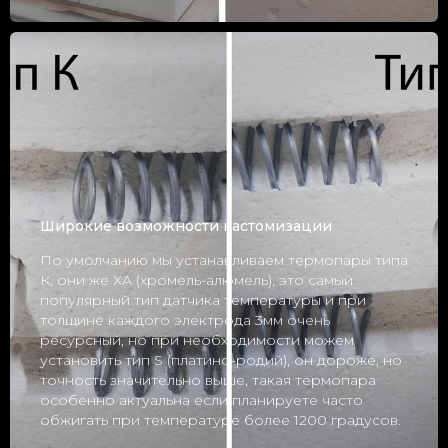
Широкие возможности кастомизации
По умолчанию мы устанавливаем термопары типа
К, они же ХА (хромель-алюмель), это самый
популярный тип датчика температуры и при
толщине каждого электрода 3мм очень
ресурсный, но при необходимости можем
установить тип S (платино-родий), он дороже, но
точность значительно выше, такая термопара
особенно актуальна если планируете часто
обжигать при температуре более 1200 градусов.