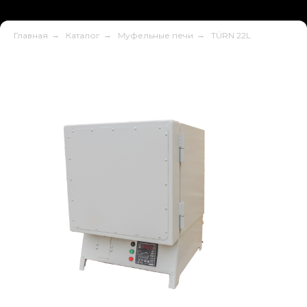
Главная
→
Каталог
→
Муфельные печи
→
TÜRN 22L