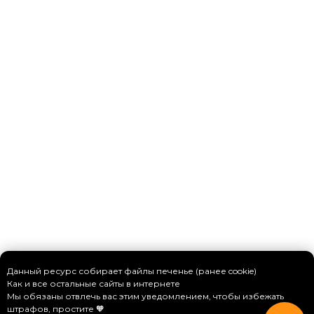
Данный ресурс собирает файлы печенье (ранее cookie)
Как и все остальные сайты в интернете
Мы обязаны отвлечь вас этим уведомлением, чтобы избежать
штрафов, простите 🧡