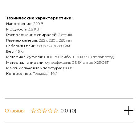
Технические характеристики:
Напряжение:
220 В
Мощность:
3.6 КВт
Расположение спиралей:
2 стенки
Размер камеры:
285 х 280 х 280 мм
Габариты печи:
560 х 500 х 660 мм
Вес:
45 кг
Материал муфеля:
ШВП 350 либо ШВПХ 550 (по запросу)
Материал спирали:
суперфехраль GS SY сплав Х23Ю5Т
Максимальная температура:
1260°
Контроллер:
Термодат 14е1
Отзывы
0.0
(
0
)