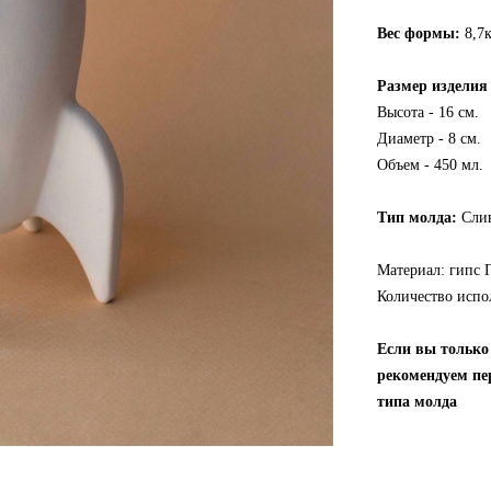
Вес формы:
8,7
Размер изделия
Высота - 16 см.
Диаметр - 8 см.
Объем - 450 мл.
Тип молда:
Сли
Материал: гипс 
Количество испо
Если вы только
рекомендуем пе
типа молда