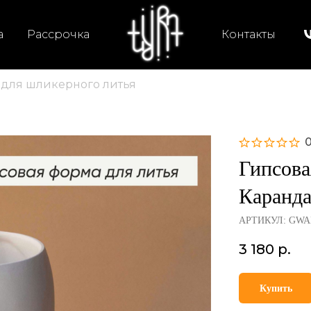
а
Рассрочка
Контакты
для шликерного литья
0
Гипсова
Каранда
АРТИКУЛ:
GWA
3 180
р.
Купить