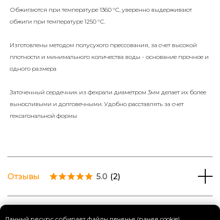
Обжигаются при температуре 1360 °С, уверенно выдерживают
обжиги при температуре 1250 °С.
Изготовлены методом полусухого прессования, за счет высокой
плотности и минимального количества воды - основание прочное и
одного размера
Заточенный сердечник из фехрали диаметром 3мм делает их более
выносливыми и долговечными. Удобно расставлять за счет
гексагональной формы
Отзывы
5.0
(
2
)
Данный ресурс собирает файлы печенье (ранее cookie)