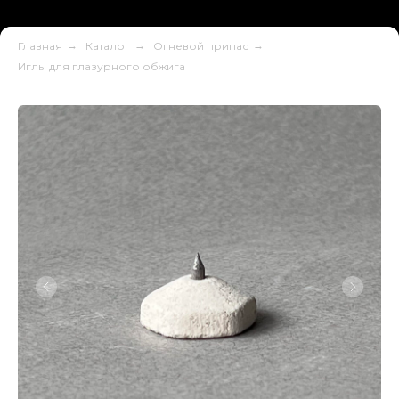
Главная
→
Каталог
→
Огневой припас
→
Иглы для глазурного обжига